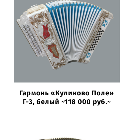
Гармонь «Куликово Поле»
Г-3, белый ~118 000 руб.~