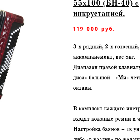
55х100 (БН-40) с
инкрустацией.
119 000 руб.
3-х рядный, 2-х голосный
аккомпанемент, вес 8кг.
Диапазон правой клавиат
диез» большой - «Ми» чет
октавы.
В комплект каждого инст
входят кожаные ремни и ч
Настройка баянов – «в у
либо «в разлив» по желан