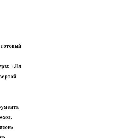
, готовый
уры: «Ля
вертой
румента
ехол.
нисон»
ию